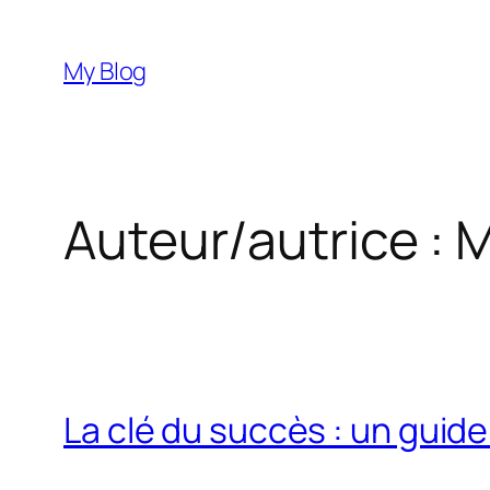
Aller
au
My Blog
contenu
Auteur/autrice :
M
La clé du succès : un guid