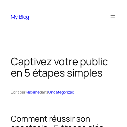
Aller
au
My Blog
contenu
Captivez votre public
en 5 étapes simples
Écrit par
Maxime
dans
Uncategorized
Comment réussir son